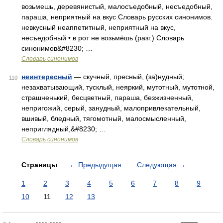
возьмешь, деревянистый, малосъедобный, несъедобный,
параша, неприятный на вкус Словарь русских синонимов.
невкусный неаппетитный, неприятный на вкус,
несъедобный • в рот не возьмёшь (разг.) Словарь
синонимов&#8230; …
Словарь синонимов
неинтересный
— скучный, пресный, (за)нудный;
110
незахватывающий, тусклый, неяркий, мутотный, мутотной,
страшненький, бесцветный, параша, безжизненный,
непригожий, серый, занудный, малопривлекательный,
вшивый, бледный, тягомотный, малосмысленный,
неприглядный,&#8230; …
Словарь синонимов
Страницы
←
Предыдущая
Следующая
→
1
2
3
4
5
6
7
8
9
10
11
12
13