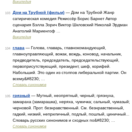
Википедия
Дом на Трубной (фильм)
— Дом на Трубной Жанр
103
сатирическая комедия Режиссёр Борис Барнет Автор
сценария Бэлла Зорич Виктор Шкловский Николай Эрдман
Анатолий Мариенгоф …
Википедия
глава
— Голова, главарь, главнокомандующий,
104
главноуправляющий, вожак, вождь, коновод, начальник,
предводитель, председатель, председательствующий,
первоприсутствующий, президент, шеф, корифей.
Набольший. Это один из столпов либеральной партии. Он
всему&#8230; …
Словарь синонимов
грязный
— Мутный, неопрятный, черный; грязнуха,
105
замараха (замарашка), неряха, чумичка; сальный, чумазый;
черновой. Прот. безнравственный. См. безнравственный,
гадкий, низкий, неприличный, подлый, пошлый, циничный...
Словарь русских синонимов и сходных по&#8230; …
Словарь синонимов