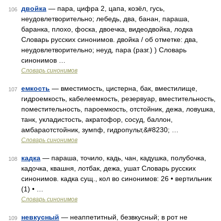
двойка
— пара, цифра 2, цапа, козёл, гусь,
106
неудовлетворительно; лебедь, два, банан, параша,
баранка, плохо, фоска, двоечка, видеодвойка, лодка
Словарь русских синонимов. двойка / об отметке: два,
неудовлетворительно; неуд, пара (разг.) ) Словарь
синонимов …
Словарь синонимов
емкость
— вместимость, цистерна, бак, вместилище,
107
гидроемкость, кабелеемкость, резервуар, вместительность,
поместительность, пароемкость, отстойник, дежа, ловушка,
танк, укладистость, акратофор, сосуд, баллон,
амбараотстойник, зумпф, гидропульт,&#8230; …
Словарь синонимов
кадка
— параша, точило, кадь, чан, кадушка, полубочка,
108
кадочка, квашня, лотбак, дежа, ушат Словарь русских
синонимов. кадка сущ., кол во синонимов: 26 • вертильник
(1) • …
Словарь синонимов
невкусный
— неаппетитный, безвкусный; в рот не
109